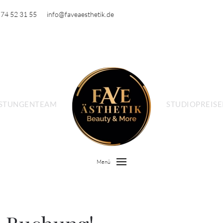
 74 52 31 55
info@faveaesthetik.de
ISTUNGEN
TEAM
STUDIO
PREISE
Menü